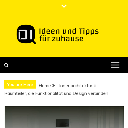
Skip
to
content
DI
Ideen und Tipps für zuhause
You are Here
Home
Innenarchitektur
Raumteiler, die Funktionalität und Design verbinden